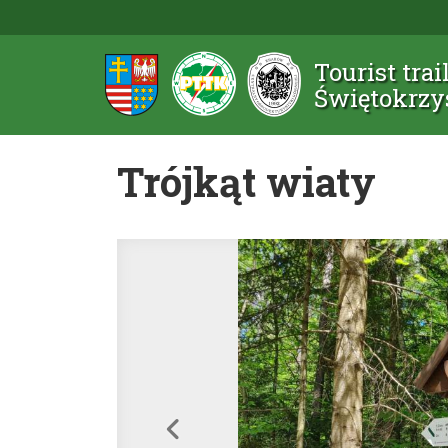
Tourist trai
Świętokrzy
Trójkąt wiaty