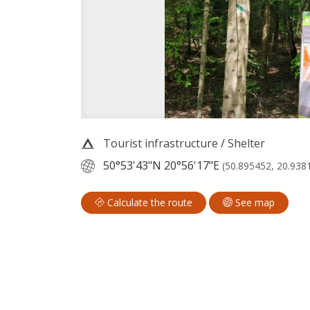
Tourist infrastructure
/
Shelter
50°53'43"N
20°56'17"E
(50.895452, 20.938
Calculate the route
See map