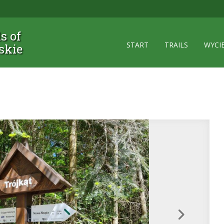
ls of
START
TRAILS
WYCI
skie