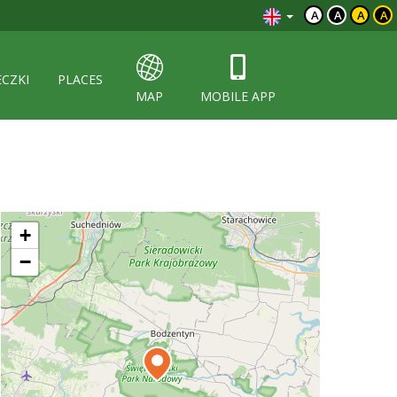
A
A
A
A
ECZKI
PLACES
MAP
MOBILE APP
+
−