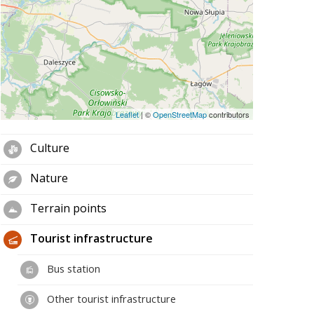
Leaflet
|
©
OpenStreetMap
contributors
Culture
Nature
Terrain points
Tourist infrastructure
Bus station
Other tourist infrastructure