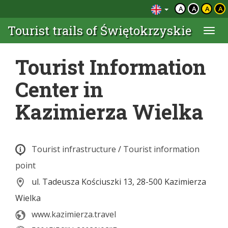
A
A
A
A
Tourist trails of Świętokrzyskie
Togg
navi
Tourist Information
Center in
Kazimierza Wielka
Tourist infrastructure
/
Tourist information
point
ul. Tadeusza Kościuszki 13, 28-500 Kazimierza
Wielka
www.kazimierza.travel