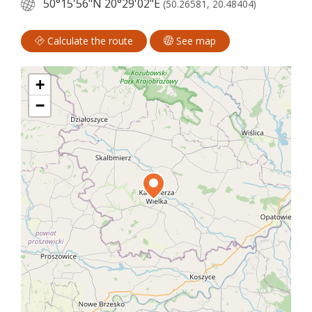
50°15'56"N
20°29'02"E
(50.26581, 20.48404)
Calculate the route
See map
+
−