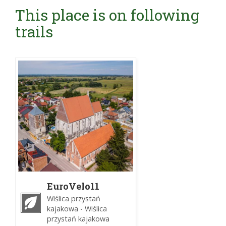
This place is on following
trails
EuroVelo11
Wiślica -
Wiślica przystań
Kazimierza
kajakowa - Wiślica
Wielka
przystań kajakowa