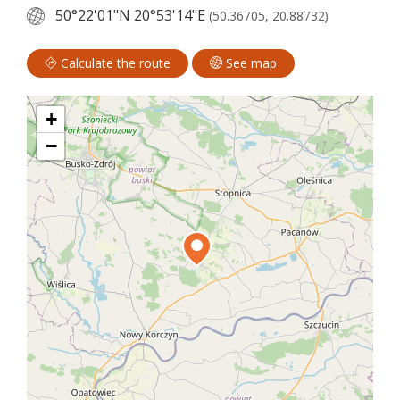
50°22'01"N
20°53'14"E
(50.36705, 20.88732)
Calculate the route
See map
+
−