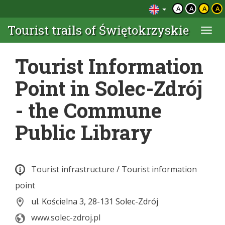
A
A
A
A
Tourist trails of Świętokrzyskie
Togg
navi
Tourist Information
Point in Solec-Zdrój
- the Commune
Public Library
Tourist infrastructure
/
Tourist information
point
ul. Kościelna 3, 28-131 Solec-Zdrój
www.solec-zdroj.pl