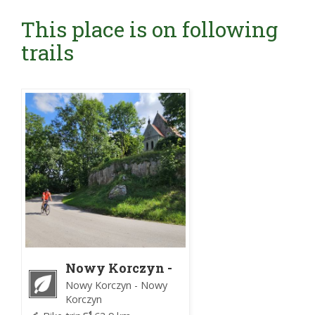
This place is on following
trails
Nowy Korczyn -
Wiślica - Solec-
Nowy Korczyn - Nowy
Zdrój - Nowy
Korczyn
Korczyn