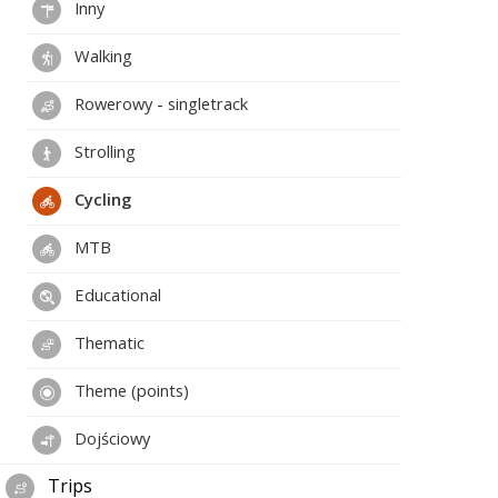
Inny
Walking
Rowerowy - singletrack
Strolling
Cycling
MTB
Educational
Thematic
Theme (points)
Dojściowy
Trips