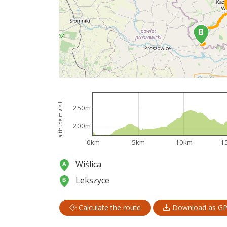
altitude m a.s.l.
250m
200m
0km
5km
10km
1
Wiślica
Lekszyce
Calculate the route
Download as G