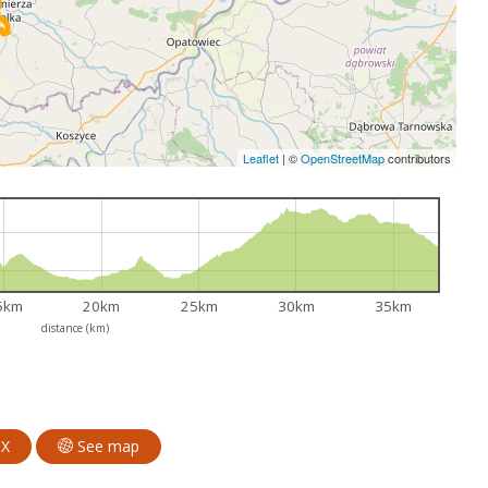
Leaflet
|
©
OpenStreetMap
contributors
5km
20km
25km
30km
35km
distance (km)
PX
See map