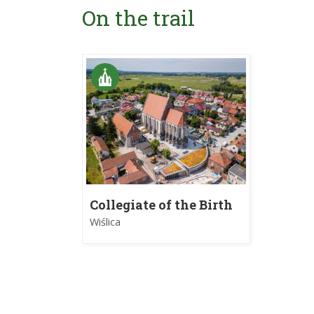
On the trail
Collegiate of the Birth
of the Blessed Virgin
Wiślica
Mary in Wiślica