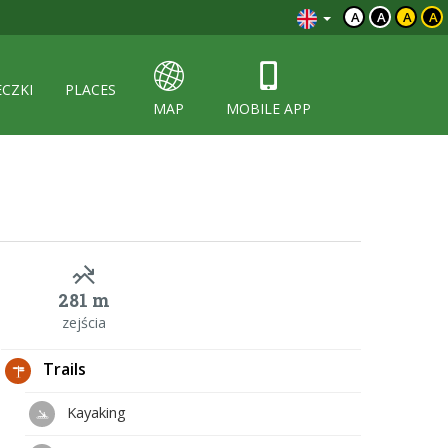
A
A
A
A
ECZKI
PLACES
MAP
MOBILE APP
281 m
zejścia
Trails
Kayaking