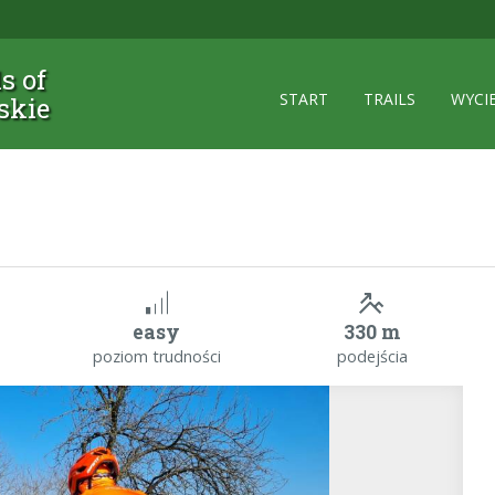
ls of
START
TRAILS
WYCI
skie
easy
330 m
poziom trudności
podejścia