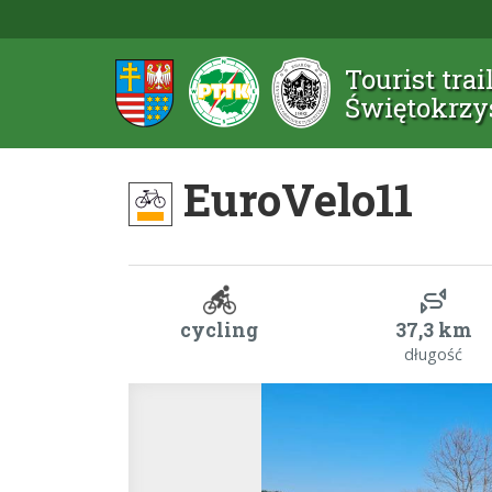
Tourist trai
Świętokrzy
EuroVelo11
cycling
37,3 km
długość