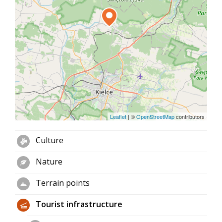
Leaflet
|
©
OpenStreetMap
contributors
Culture
Nature
Terrain points
Tourist infrastructure