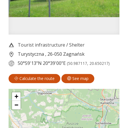
Tourist infrastructure
/
Shelter
Turystyczna , 26-050 Zagnańsk
50°59'13"N
20°39'00"E
(50.987117, 20.650217)
Calculate the route
See map
+
−