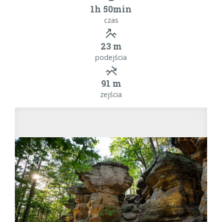
1h 50min
czas
23 m
podejścia
91 m
zejścia