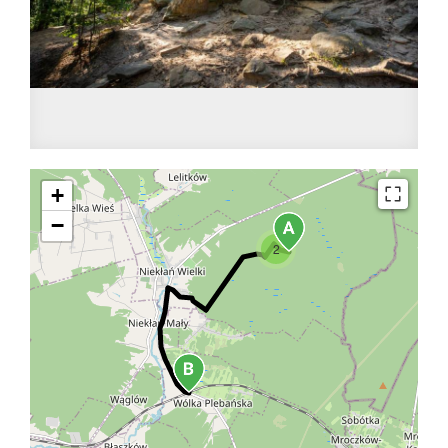
+
−
2