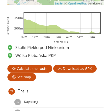
Leaflet
|
©
OpenStreetMap
contributors
350m
altitude m a.s.l.
300m
0km
1km
2km
3km
4km
5km
6km
distance (km)
Skałki Piekło pod Niekłaniem
Wólka Plebańska PKP
Calculate the route
Download as GPX
See map
Trails
Kayaking