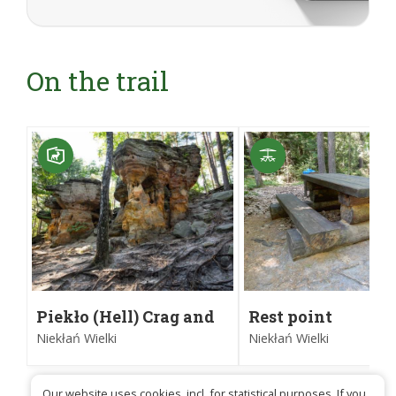
On the trail
Piekło (Hell) Crag and
Rest point
Tail near Niekłań
Niekłań Wielki
Niekłań Wielki
Our website uses cookies, incl. for statistical purposes. If you