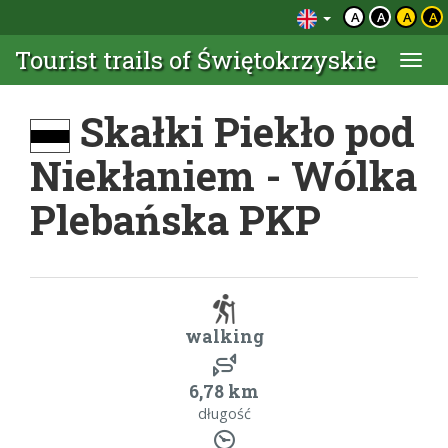
A
A
A
A
Tourist trails of Świętokrzyskie
Togg
navi
Skałki Piekło pod
Niekłaniem - Wólka
Plebańska PKP
walking
6,78 km
długość