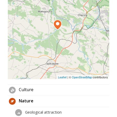
Leaflet
|
©
OpenStreetMap
contributors
Culture
Nature
Geological attraction