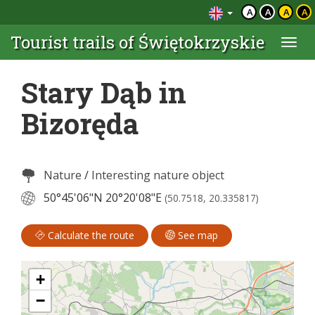
A
A
A
A
Tourist trails of Świętokrzyskie
Togg
navi
Stary Dąb in
Bizoręda
Nature
/
Interesting nature object
50°45'06"N
20°20'08"E
(50.7518, 20.335817)
Calculate the route
See map
+
−