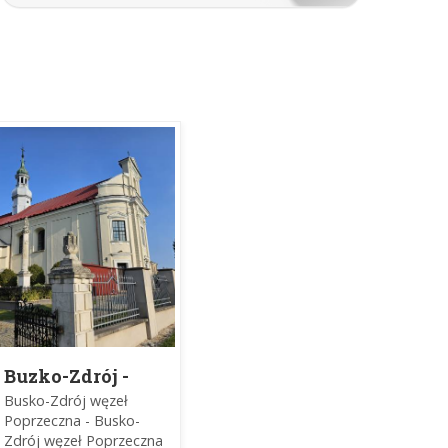
Buzko-Zdrój -
Szaniec -
Busko-Zdrój węzeł
Zbrodzice -
Poprzeczna - Busko-
Busko-Zdrój
Zdrój węzeł Poprzeczna