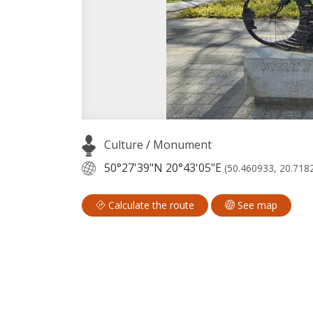
Culture
/
Monument
50°27'39"N
20°43'05"E
(50.460933, 20.718
Calculate the route
See map