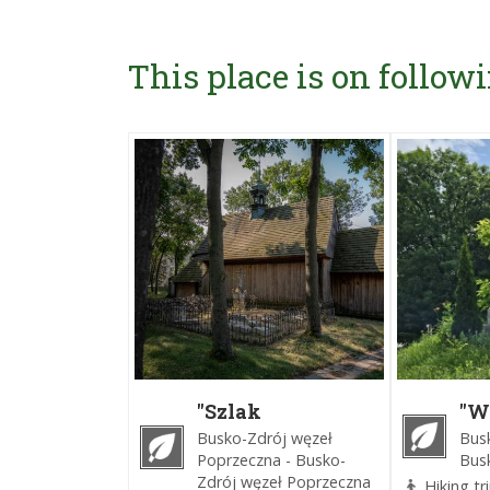
This place is on followi
"Szlak
"W
drewnianego
kr
Busko-Zdrój węzeł
Bus
budownictwa
Poprzeczna - Busko-
Bus
sakralnego
Zdrój węzeł Poprzeczna
Hiking tr