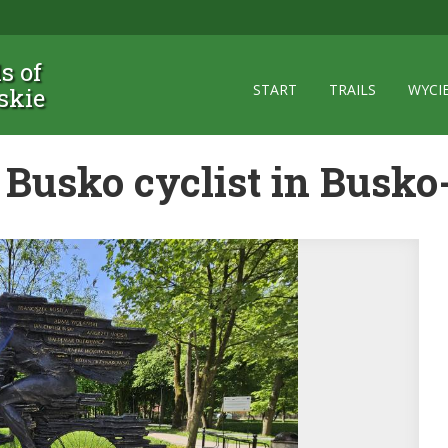
ls of
START
TRAILS
WYCI
skie
Busko cyclist in Busko