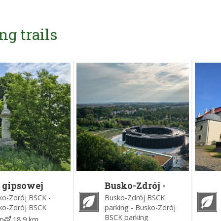
ng trails
 gipsowej
Busko-Zdrój -
ainie" Gacki
Skorocice -
ko-Zdrój BSCK -
Busko-Zdrój BSCK
Radzanów -
ko-Zdrój BSCK
parking - Busko-Zdrój
Busko-Zdrój
BSCK parking
ip
18,9 km