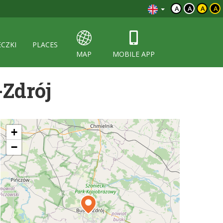
A
A
A
A
ECZKI
PLACES
MAP
MOBILE APP
-Zdrój
+
−