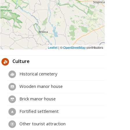
Leaflet
|
©
OpenStreetMap
contributors
Culture
Historical cemetery
Wooden manor house
Brick manor house
Fortified settlement
Other tourist attraction