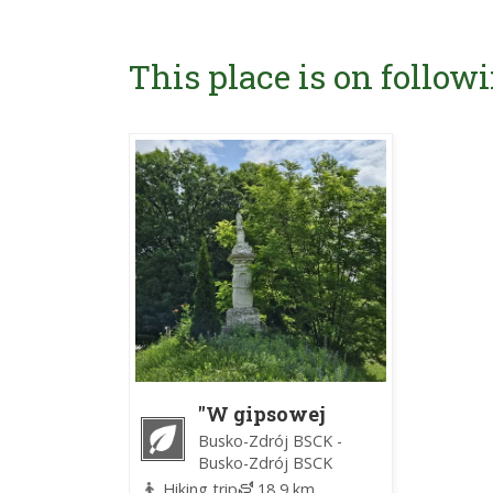
This place is on followi
"W gipsowej
krainie" Gacki
Busko-Zdrój BSCK -
Busko-Zdrój BSCK
Hiking trip
18,9 km