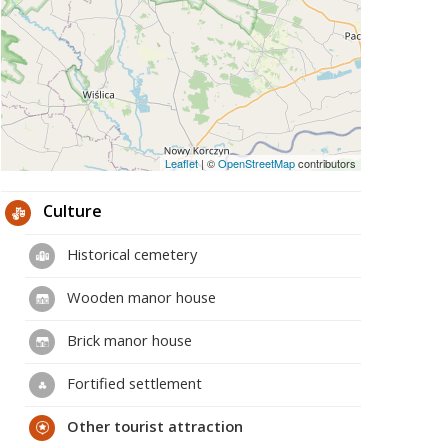
Leaflet
|
©
OpenStreetMap
contributors
Culture
Historical cemetery
Wooden manor house
Brick manor house
Fortified settlement
Other tourist attraction