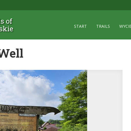
ls of
START
TRAILS
WYCI
skie
Well