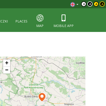
A
A
A
A
ECZKI
PLACES
MAP
MOBILE APP
+
−