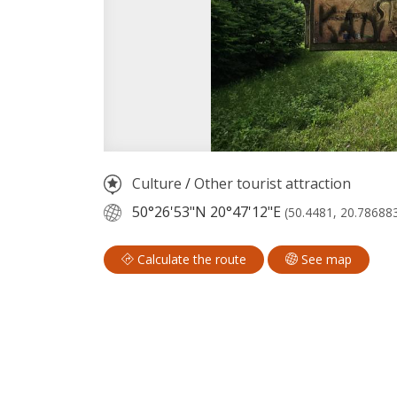
Culture
/
Other tourist attraction
50°26'53"N
20°47'12"E
(50.4481, 20.78688
Calculate the route
See map