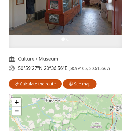
Culture
/
Museum
50°59'27"N
20°36'56"E
(50.99105, 20.615567)
Calculate the route
See map
+
−