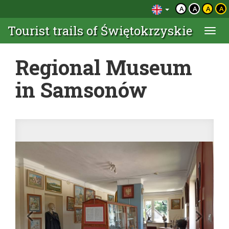
A
A
A
A
Tourist trails of Świętokrzyskie
Togg
navi
Regional Museum
in Samsonów