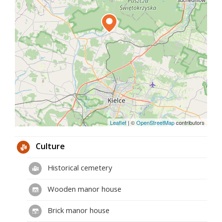
Leaflet
|
©
OpenStreetMap
contributors
Culture
Historical cemetery
Wooden manor house
Brick manor house