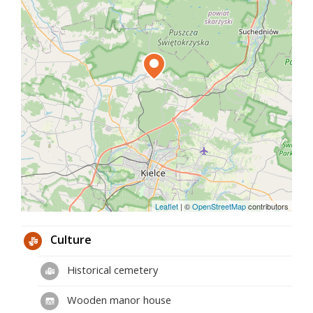
Leaflet
|
©
OpenStreetMap
contributors
Culture
Historical cemetery
Wooden manor house