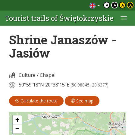
A
A
A
A
Tourist trails of Świętokrzyskie
Togg
navi
Shrine Janaszów -
Jasiów
Culture
/
Chapel
50°59'18"N
20°38'15"E
(50.98845, 20.6377)
Calculate the route
See map
+
−