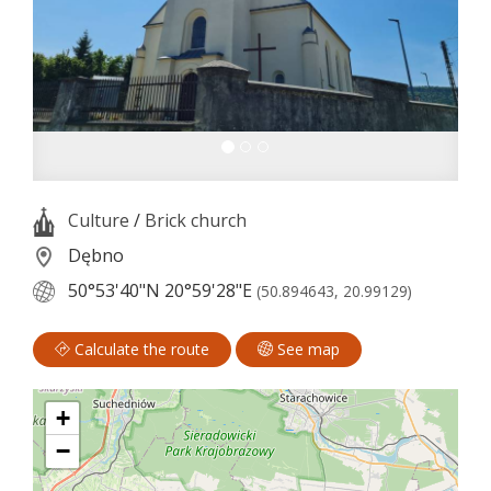
Culture
/
Brick church
Dębno
50°53'40"N
20°59'28"E
(50.894643, 20.99129)
Calculate the route
See map
+
−