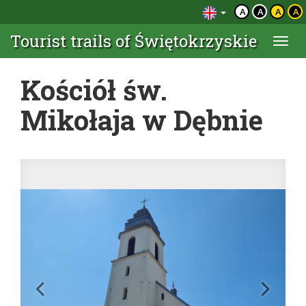
A
A
A
A
Tourist trails of Świętokrzyskie
Togg
navi
Kościół św.
Mikołaja w Dębnie