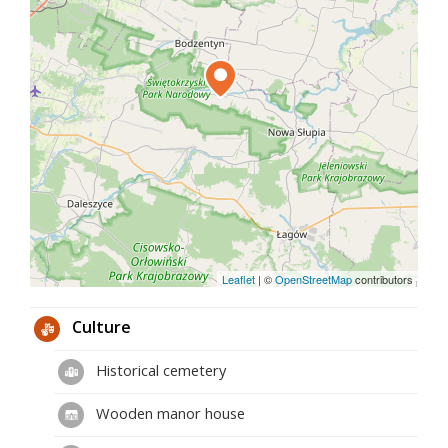
Leaflet
|
©
OpenStreetMap
contributors
Culture
Historical cemetery
Wooden manor house