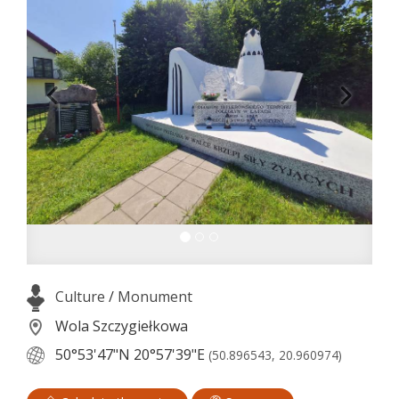
Culture
/
Monument
Wola Szczygiełkowa
50°53'47"N
20°57'39"E
(50.896543, 20.960974)