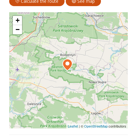
Calculate the route
See map
+
−
Leaflet
|
©
OpenStreetMap
contributors