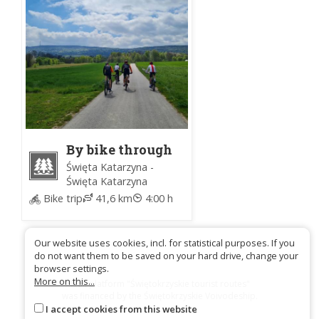
By bike through
the
Święta Katarzyna -
Świętokrzyski
Święta Katarzyna
National Park
Bike trip
41,6 km
4:00 h
(Time for Forest)
Our website uses cookies, incl. for statistical purposes. If you
do not want them to be saved on your hard drive, change your
browser settings.
More on this...
Trail platform "Świętokrzyskie tourist routes"
was financed by the Świętokrzyskie Voivodeship.
I accept cookies from this website