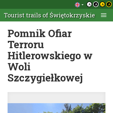
A
A
A
A
Tourist trails of Świętokrzyskie
Togg
navi
Pomnik Ofiar
Terroru
Hitlerowskiego w
Woli
Szczygiełkowej