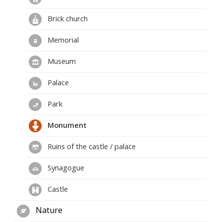
Brick church
Memorial
Museum
Palace
Park
Monument
Ruins of the castle / palace
Synagogue
Castle
Nature